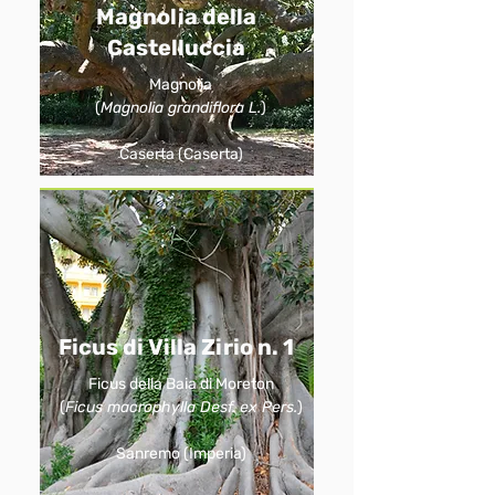
Magnolia della
Castelluccia
Magnolia
(
Magnolia grandiflora L.
)
Caserta (Caserta)
Ficus di Villa Zirio n. 1
Ficus della Baia di Moreton
(
Ficus macrophylla Desf. ex Pers.
)
Sanremo (Imperia)