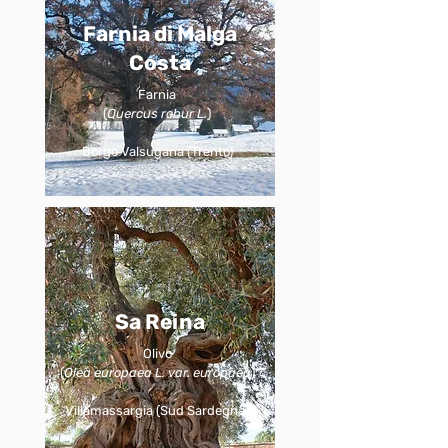
Farnia di Malga
Costa
Farnia
(
Quercus robur L.
)
Borgo Valsugana (Trento)
Sa Reina
Olivo
(
Olea europaea L. var. europaea
)
Villamassargia (Sud Sardegna)