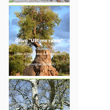
Olivo "Ultimo ramo"
Olivo
(
Olea europaea L. var. europaea
)
Carovigno (Brindisi)