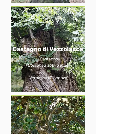
Castagno di Vezzolacca
Castagno
(
Castanea sativa Miller
)
Vernasca (Piacenza)