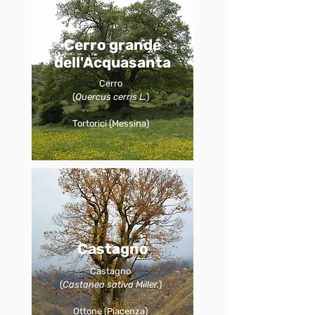
Cerro grande
dell'Acquasanta
Cerro
(
Quercus cerris L.
)
Tortorici (Messina)
Castagno
Castagno
(
Castanea sativa Miller.
)
Ottone (Piacenza)