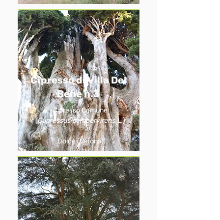
Cipresso di Villa Del
Bene n.3
Cipresso Comune
(
Cupressus sempervirens L.
)
Dolcè (Verona)