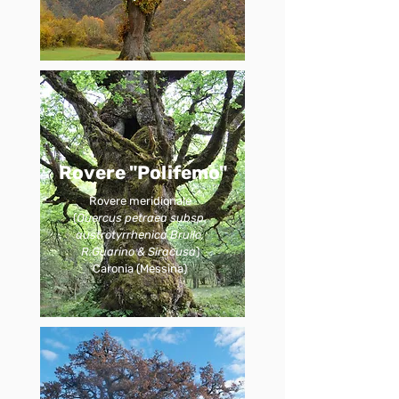
Rovere "Polifemo"
Rovere meridionale
(
Quercus petraea subsp.
austrotyrrhenica Brullo,
R.Guarino & Siracusa
)​
Caronia (Messina)